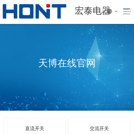
宏泰电器
天博在线官网
直流开关
交流开关