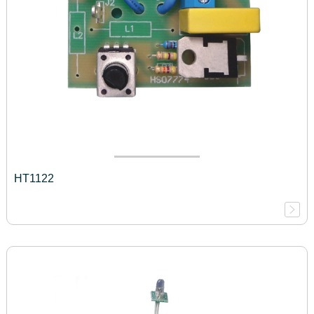
HT1122