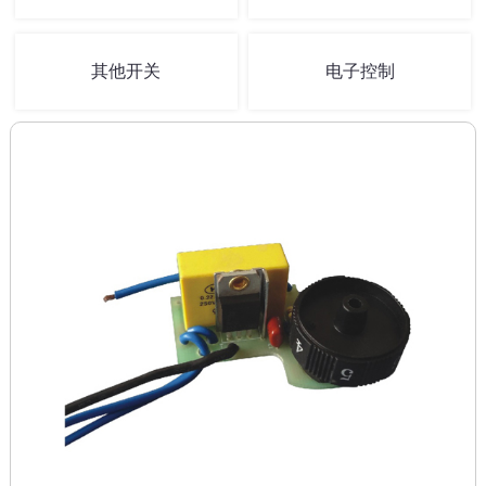
其他开关
电子控制