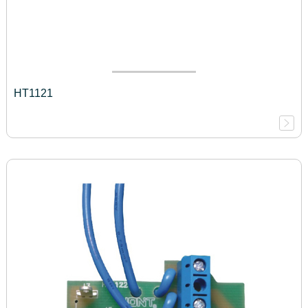
HT1121