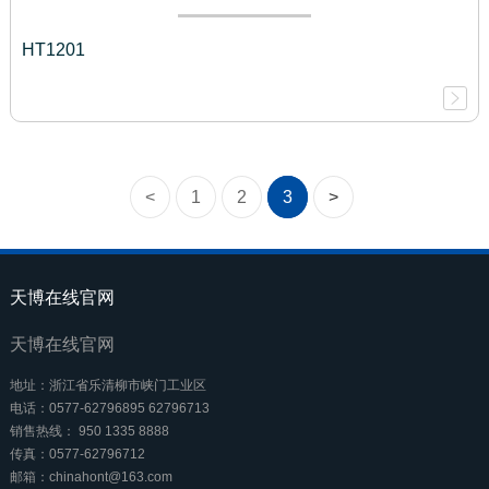
HT1201
<
1
2
3
>
天博在线官网
天博在线官网
地址：浙江省乐清柳市峡门工业区
电话：0577-62796895 62796713
销售热线： 950 1335 8888
传真：0577-62796712
邮箱：chinahont@163.com