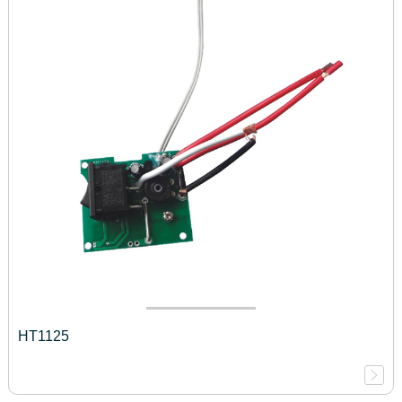
HT1125